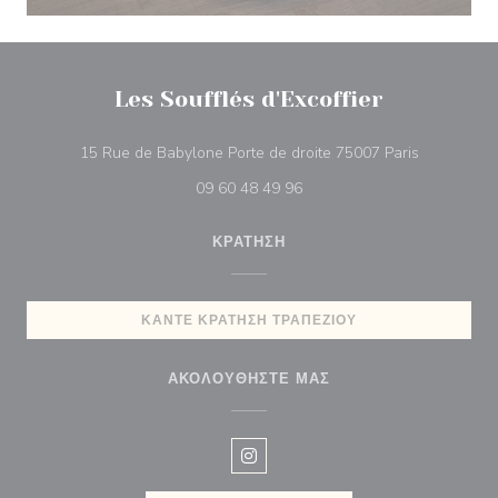
Les Soufflés d'Excoffier
((ανοίγει σ
15 Rue de Babylone Porte de droite 75007 Paris
09 60 48 49 96
ΚΡΆΤΗΣΗ
ΚΆΝΤΕ ΚΡΆΤΗΣΗ ΤΡΑΠΕΖΙΟΎ
ΑΚΟΛΟΥΘΉΣΤΕ ΜΑΣ
Instagram ((ανοίγει σε νέο παρά