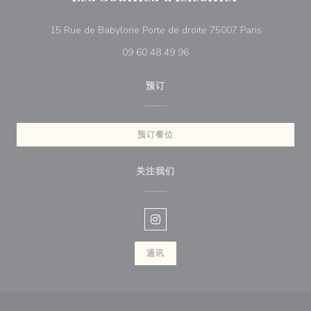
((在新窗口
15 Rue de Babylone Porte de droite 75007 Paris
09 60 48 49 96
预订
预订餐位
关注我们
Instagram ((在新窗口中打开))
通讯