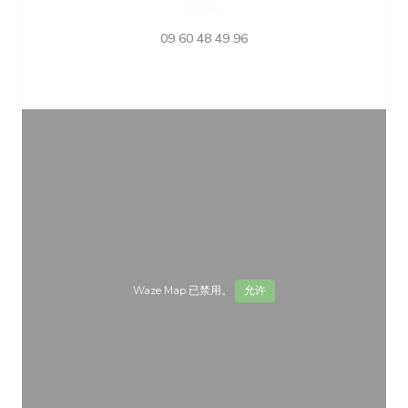
((在新窗口中打开))
Paris
09 60 48 49 96
Waze Map 已禁用。
允许