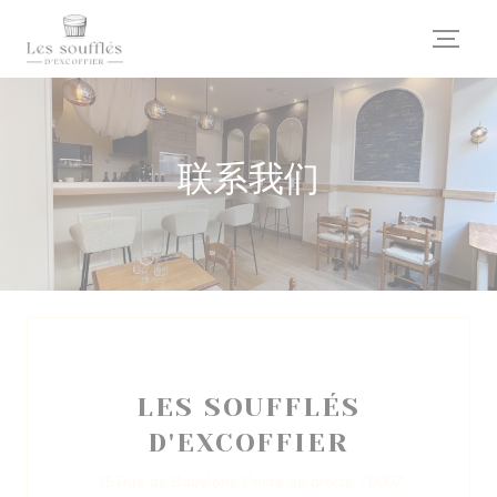
Cookie管理面板
联系我们
LES SOUFFLÉS
D'EXCOFFIER
15 Rue de Babylone Porte de droite 75007