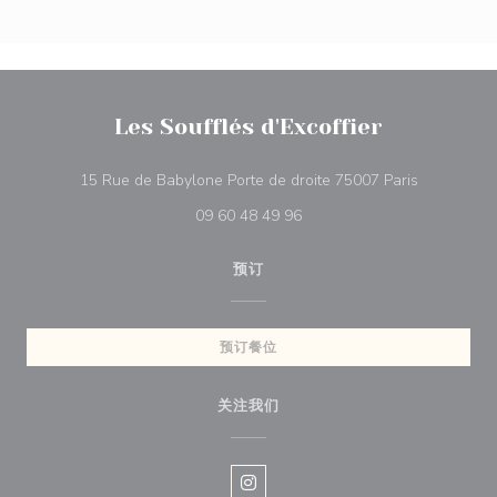
Les Soufflés d'Excoffier
((在新窗口
15 Rue de Babylone Porte de droite 75007 Paris
09 60 48 49 96
预订
预订餐位
关注我们
Instagram ((在新窗口中打开))