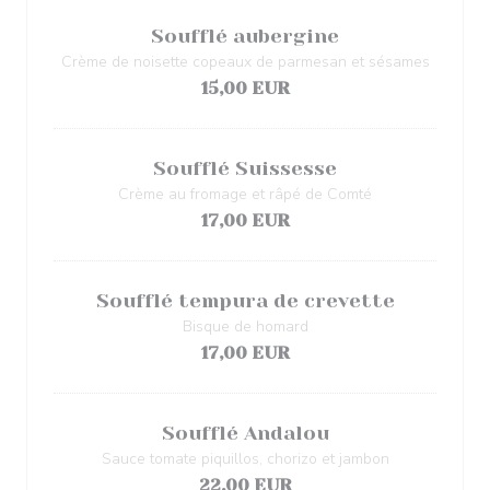
Soufflé aubergine
Crème de noisette copeaux de parmesan et sésames
15,00 EUR
Soufflé Suissesse
Crème au fromage et râpé de Comté
17,00 EUR
Soufflé tempura de crevette
Bisque de homard
17,00 EUR
Soufflé Andalou
Sauce tomate piquillos, chorizo et jambon
22,00 EUR