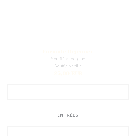
Formule Déjeuner
Soufflé aubergine
Soufflé vanille
25,00 EUR
ENTRÉES