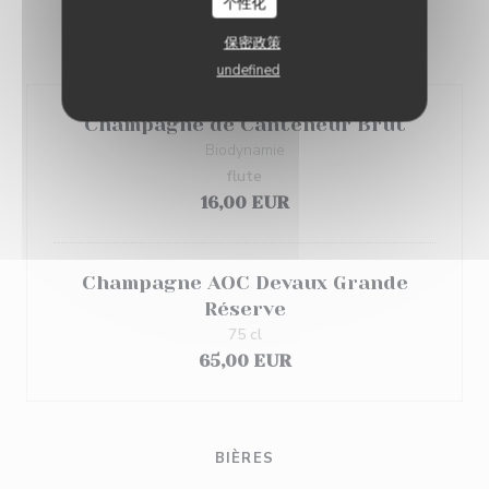
个性化
保密政策
CHAMPAGNE
undefined
Champagne de Canteneur Brut
Biodynamie
flute
16,00 EUR
Champagne AOC Devaux Grande
Réserve
75 cl
65,00 EUR
BIÈRES