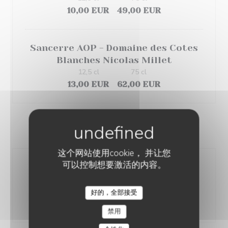
10,00 EUR
49,00 EUR
Sancerre AOP - Domaine des Cotes
Blanches Nicolas Millet
12,5 cl
75 cl
13,00 EUR
62,00 EUR
VIN ROSÉ
这个网站使用cookie， 并让您
可以控制想要激活的内容。
Côtes de Provence AOP - Côté
Presqu'ile Minuty
12,5 cl
75 cl
好的，全部接受
8,00 EUR
39,00 EUR
禁用