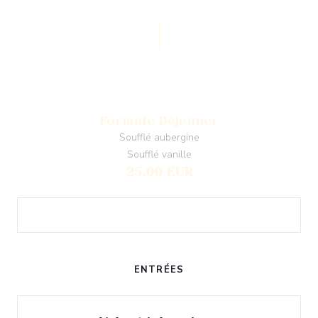
Formule Déjeuner
Soufflé aubergine
Soufflé vanille
25,00 EUR
ENTRÉES