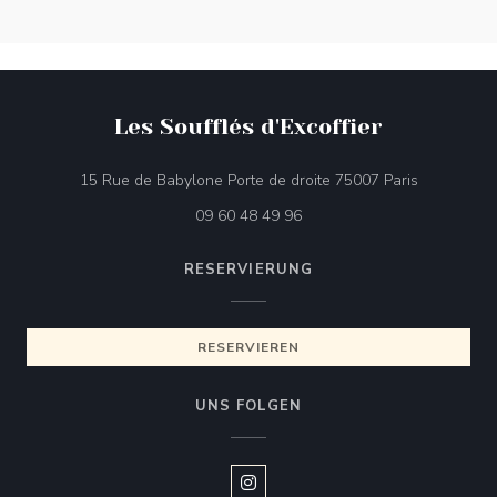
Les Soufflés d'Excoffier
((öffnet ein
15 Rue de Babylone Porte de droite 75007 Paris
09 60 48 49 96
RESERVIERUNG
RESERVIEREN
UNS FOLGEN
Instagram ((öffnet ein neues Fen