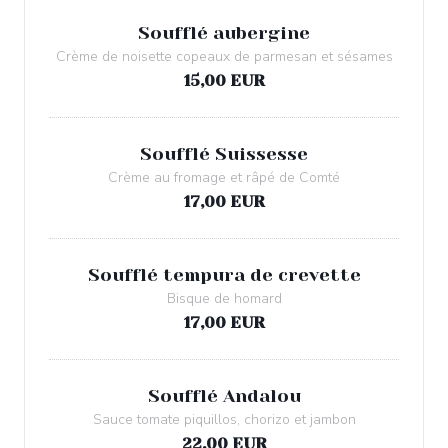
Soufflé aubergine
Crème de noisette copeaux de parmesan et sésames
15,00 EUR
Soufflé Suissesse
Crème au fromage et râpé de Comté
17,00 EUR
Soufflé tempura de crevette
Bisque de homard
17,00 EUR
Soufflé Andalou
Sauce tomate piquillos, chorizo et jambon
22,00 EUR