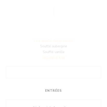
Formule Déjeuner
Soufflé aubergine
Soufflé vanille
25,00 EUR
ENTRÉES