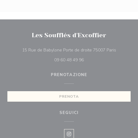
Les Soufflés d'Excoffier
((apre una 
15 Rue de Babylone Porte de droite 75007 Paris
09 60 48 49 96
PRENOTAZIONE
PRENOTA
SEGUICI
Instagram ((apre una nuova fines