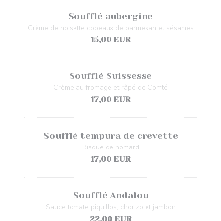
Soufflé aubergine
Crème de noisette copeaux de parmesan et sésames
15,00 EUR
Soufflé Suissesse
Crème au fromage et râpé de Comté
17,00 EUR
Soufflé tempura de crevette
Bisque de homard
17,00 EUR
Soufflé Andalou
Sauce tomate piquillos, chorizo et jambon
22,00 EUR