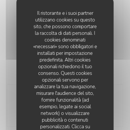
10,00 EUR
49,00 EUR
Il ristorante e i suoi partner
utilizzano cookies su questo
sito, che possono comportare
Sancerre AOP - Domaine des Cotes
la raccolta di dati personali. I
Blanches Nicolas Millet
cookies denominati
12,5 cl
75 cl
«necessari» sono obbligatori e
13,00 EUR
62,00 EUR
installati per impostazione
predefinita. Altri cookies
opzionali richiedono il tuo
consenso. Questi cookies
VIN ROSÉ
opzionali servono per
analizzare la tua navigazione,
misurare l'audience del sito,
Côtes de Provence AOP - Côté
fornire funzionalità (ad
Presqu'ile Minuty
esempio, legate ai social
12,5 cl
75 cl
network) o visualizzare
8,00 EUR
39,00 EUR
pubblicità o contenuti
personalizzati. Clicca su