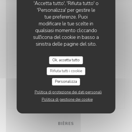
'Accetta tutto', 'Rifiuta tutto' o
'Personalizza' per gestire le
CHAMPAGNE
tue preferenze. Puoi
modificare le tue scelte in
qualsiasi momento cliccando
Champagne de Canteneur Brut
sull'icona del cookie in basso a
Biodynamie
sinistra delle pagine del sito.
flute
16,00 EUR
Ok, accetta tutto
Rifiuta tutti i cookie
Champagne AOC Devaux Grande
Personalizza
Réserve
75 cl
Politica di protezione dei dati personali
65,00 EUR
Politica di gestione dei cookie
BIÈRES