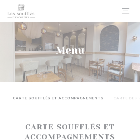
Personalizzazione delle tue scelte sui cookie
Menu
CARTE SOUFFLÉS ET ACCOMPAGNEMENTS
CARTE DES 
CARTE SOUFFLÉS ET
ACCOMPAGNEMENTS